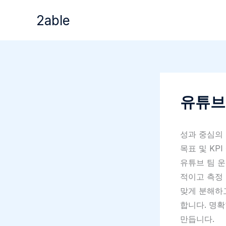
콘
2able
텐
츠
로
건
너
뛰
유튜브
기
성과 중심의 
목표 및 KPI
유튜브 팀 운
적이고 측정 
맞게 분해하
합니다. 명확
만듭니다.