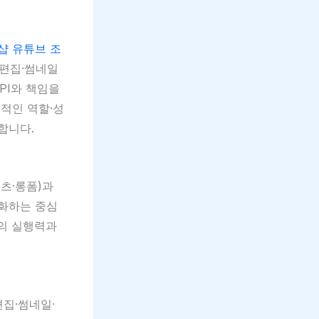
샵 유튜브 조
·편집·썸네일
PI와 책임을
적인 역할·성
합니다.
쇼츠·롱폼)과
적화하는 중심
팀의 실행력과
집·썸네일·